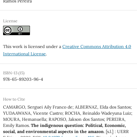
Ramos Pereira
License
This work is licensed under a
Creative Commons Attribution 4.0
International License
.
ISBN-13 (15)
978-65-89203-96-4
How to Cite
CAMARGO, Serguei Aily Franco de; ALBERNAZ, Elda dos Santos;
YUDAAWANA, Vicente Castro; ROCHA, Reinaldo Wadeyuna Luiz;
MOURA, Hemanuella; RAPOSO, Jakson dos Santos; PEREIRA,
Emily Ramos.
The indigenous question: Political, Economic,
social, and environmental aspects in the amazon
. [s.l.] : UERR