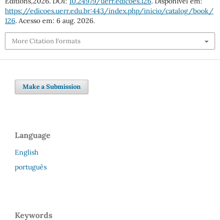
Editions,2026. DOI:
10.24979/uerr.edicoes.126
. Disponível em:
https://edicoes.uerr.edu.br:443/index.php/inicio/catalog/book/
126
. Acesso em: 6 aug. 2026.
More Citation Formats
Make a Submission
Language
English
português
Keywords