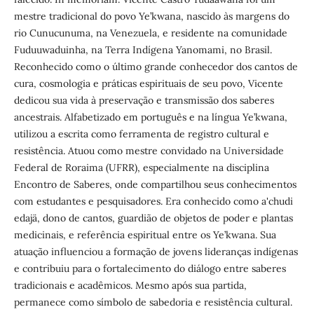
mestre tradicional do povo Ye’kwana, nascido às margens do
rio Cunucunuma, na Venezuela, e residente na comunidade
Fuduuwaduinha, na Terra Indígena Yanomami, no Brasil.
Reconhecido como o último grande conhecedor dos cantos de
cura, cosmologia e práticas espirituais de seu povo, Vicente
dedicou sua vida à preservação e transmissão dos saberes
ancestrais. Alfabetizado em português e na língua Ye’kwana,
utilizou a escrita como ferramenta de registro cultural e
resistência. Atuou como mestre convidado na Universidade
Federal de Roraima (UFRR), especialmente na disciplina
Encontro de Saberes, onde compartilhou seus conhecimentos
com estudantes e pesquisadores. Era conhecido como a'chudi
edajä, dono de cantos, guardião de objetos de poder e plantas
medicinais, e referência espiritual entre os Ye’kwana. Sua
atuação influenciou a formação de jovens lideranças indígenas
e contribuiu para o fortalecimento do diálogo entre saberes
tradicionais e acadêmicos. Mesmo após sua partida,
permanece como símbolo de sabedoria e resistência cultural.