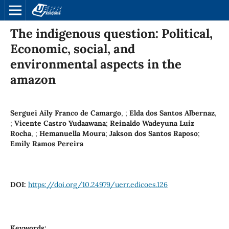
The indigenous question: Political,
Economic, social, and
environmental aspects in the
amazon
Serguei Aily Franco de Camargo
, ;
Elda dos Santos Albernaz
,
;
Vicente Castro Yudaawana
;
Reinaldo Wadeyuna Luiz
Rocha
, ;
Hemanuella Moura
;
Jakson dos Santos Raposo
;
Emily Ramos Pereira
DOI:
https://doi.org/10.24979/uerr.edicoes.126
Keywords: